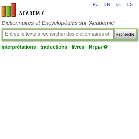
RU
EN
DE
ES
fr-academic.com
Dictionnaires et Encyclopédies sur 'Academic'
Recherche!
interprétations
traductions
livres
Игры ⚽